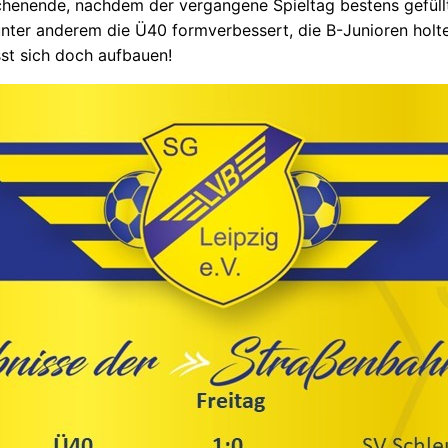
henende, nachdem der vergangene Spieltag bestens gefüllt
e unter anderem die Ü40 formverbessert, die B-Junioren ho
sst sich doch aufbauen!