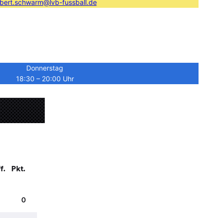
bert.schwarm@lvb-fussball.de
Donnerstag
18:30 – 20:00 Uhr