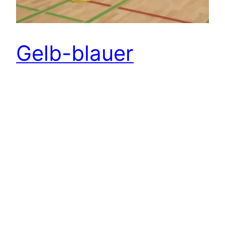
Gelb-blauer
Familiennachmitta
g in der HTWK-
Halle
Gewusel, Tricks und jede Menge Fußball – all das gab es am Samstagnachmittag
für unsere LVB-Kids in der HTWK-Halle zu erleben.
14. Januar 2025