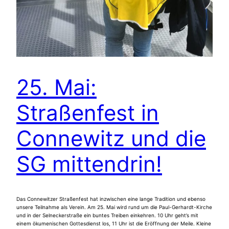
25. Mai:
Straßenfest in
Connewitz und die
SG mittendrin!
Das Connewitzer Straßenfest hat inzwischen eine lange Tradition und ebenso
unsere Teilnahme als Verein. Am 25. Mai wird rund um die Paul-Gerhardt-Kirche
und in der Selneckerstraße ein buntes Treiben einkehren. 10 Uhr geht’s mit
einem ökumenischen Gottesdienst los, 11 Uhr ist die Eröffnung der Meile. Kleine