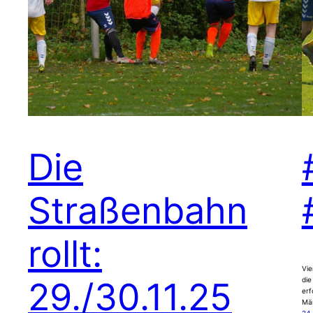
Die
Straßenbahn
rollt:
Vie
29./30.11.25
die
erf
Män