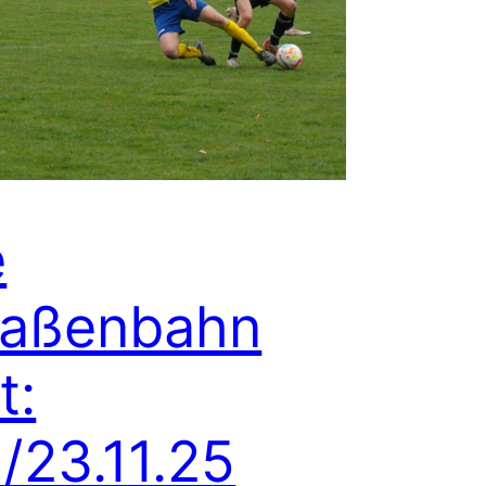
e
raßenbahn
t:
/23.11.25