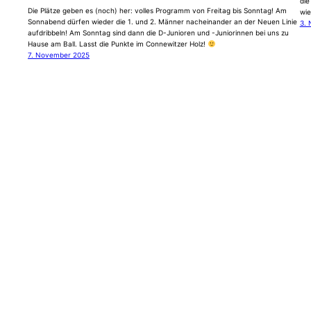
die
Die Plätze geben es (noch) her: volles Programm von Freitag bis Sonntag! Am
wie
Sonnabend dürfen wieder die 1. und 2. Männer nacheinander an der Neuen Linie
3.
aufdribbeln! Am Sonntag sind dann die D-Junioren und -Juniorinnen bei uns zu
Hause am Ball. Lasst die Punkte im Connewitzer Holz!
7. November 2025
© 2024 SG LVB e.V. – Abteilung Fußball
Datenschutz
Impressum