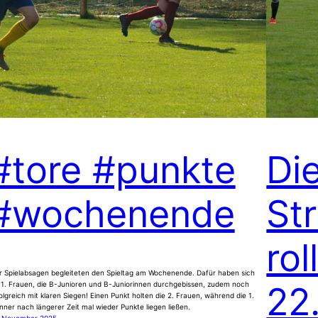
#tore #punkte
Di
#wochenende
St
roll
r Spielabsagen begleiteten den Spieltag am Wochenende. Dafür haben sich
22.
 1. Frauen, die B-Junioren und B-Juniorinnen durchgebissen, zudem noch
olgreich mit klaren Siegen! Einen Punkt holten die 2. Frauen, während die 1.
ner nach längerer Zeit mal wieder Punkte liegen ließen.