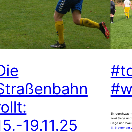
Die
#t
Straßenbahn
#w
rollt:
Ein durchwachs
15.-19.11.25
zwei Siege und
Siege und zwei
11. November 