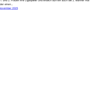
 1. und 2. Frauen ihre Ligaspiele! Und endlich durften auch die 2. Männer mal
der einen…
 November 2025