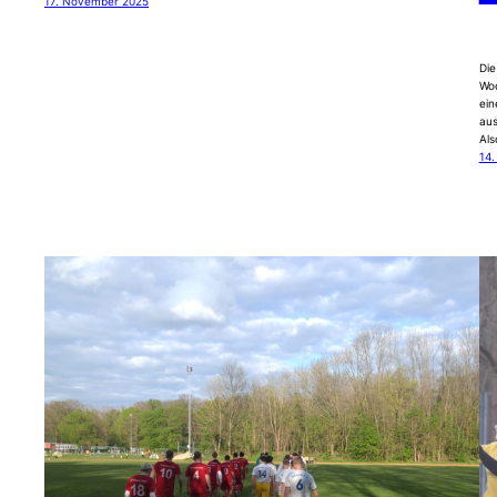
17. November 2025
Die
Woc
ein
aus
Als
14