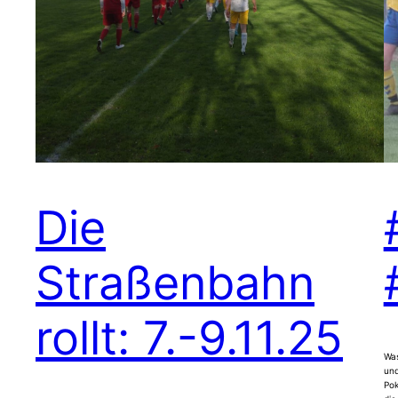
Die
Straßenbahn
rollt: 7.-9.11.25
Was
und
Pok