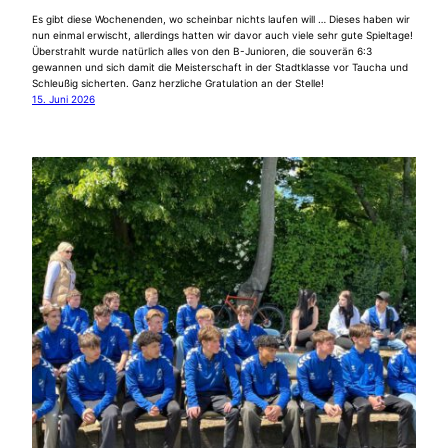
Es gibt diese Wochenenden, wo scheinbar nichts laufen will … Dieses haben wir
nun einmal erwischt, allerdings hatten wir davor auch viele sehr gute Spieltage!
Überstrahlt wurde natürlich alles von den B-Junioren, die souverän 6:3
gewannen und sich damit die Meisterschaft in der Stadtklasse vor Taucha und
Schleußig sicherten. Ganz herzliche Gratulation an der Stelle!
15. Juni 2026