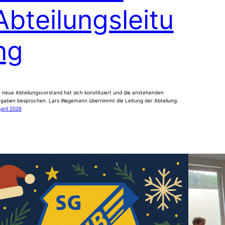
Abteilungsleitu
ng
 neue Abteilungsvorstand hat sich konstituiert und die anstehenden
gaben besprochen. Lars Wagemann übernimmt die Leitung der Abteilung.
April 2026