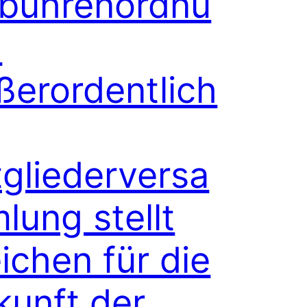
bührenordnu
:
ßerordentlich
tgliederversa
lung stellt
ichen für die
kunft der