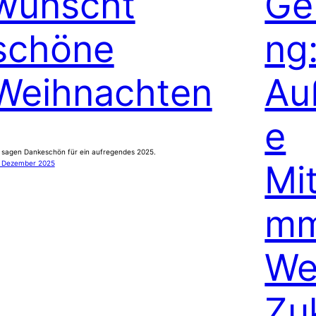
wünscht
Ge
schöne
ng
Weihnachten
Au
e
 sagen Dankeschön für ein aufregendes 2025.
Mi
. Dezember 2025
mm
We
Zu