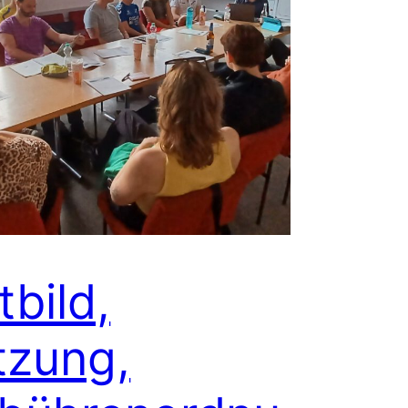
tbild,
tzung,