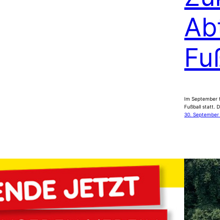
Ab
Fu
Im September f
Fußball statt.
30. September