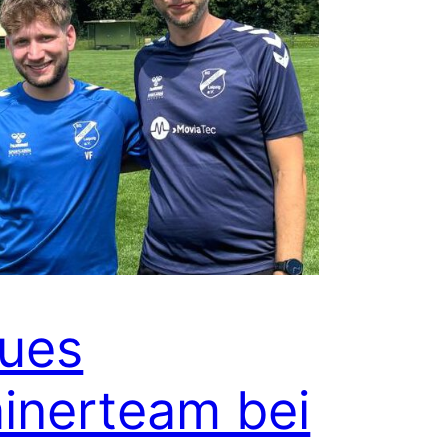
ues
ainerteam bei